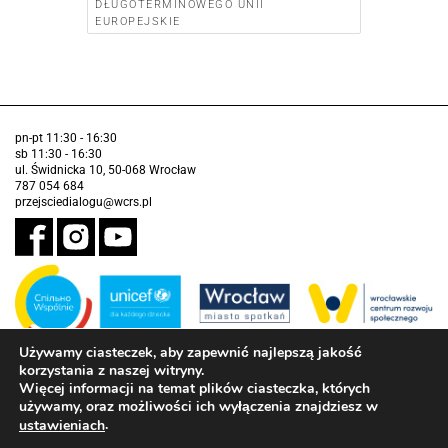
DŁUGOTERMINOWEGO UNII
EUROPEJSKIE
pn-pt 11:30 - 16:30
sb 11:30 - 16:30
ul. Świdnicka 10, 50-068 Wrocław
787 054 684
przejsciedialogu@wcrs.pl
Używamy ciasteczek, aby zapewnić najlepszą jakość
korzystania z naszej witryny.
Zadanie realizowane ze środków Gminy Wrocław w partnerstwie z
Funduszem Narodów Zjednoczonych na Rzecz Dzieci (UNICEF)
Więcej informacji na temat plików ciasteczka, których
używamy, oraz możliwości ich wyłączenia znajdziesz w
Deklaracja dostępności
.
ustawieniach