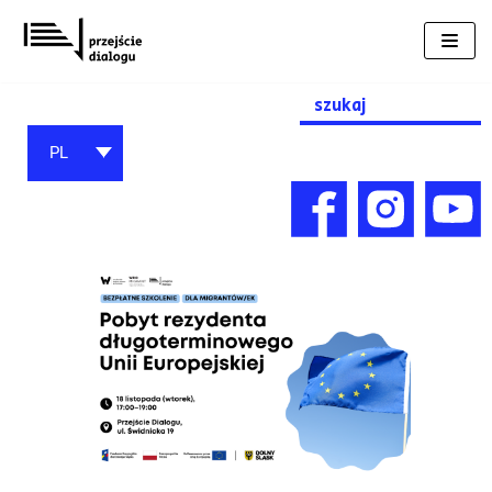
Przejdź
do
treści
Search
for:
PL