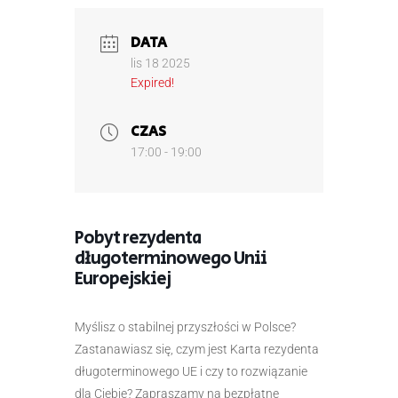
DATA
lis 18 2025
Expired!
CZAS
17:00 - 19:00
Pobyt rezydenta
długoterminowego Unii
Europejskiej
Myślisz o stabilnej przyszłości w Polsce?
Zastanawiasz się, czym jest Karta rezydenta
długoterminowego UE i czy to rozwiązanie
dla Ciebie? Zapraszamy na bezpłatne