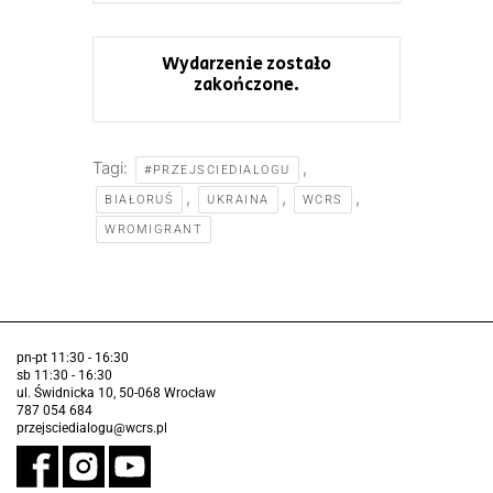
Wydarzenie zostało
zakończone.
Tagi:
,
#PRZEJSCIEDIALOGU
,
,
,
BIAŁORUŚ
UKRAINA
WCRS
WROMIGRANT
pn-pt 11:30 - 16:30
sb 11:30 - 16:30
ul. Świdnicka 10, 50-068 Wrocław
787 054 684
przejsciedialogu@wcrs.pl