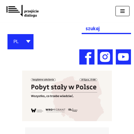
Przejdź
do
treści
Search
for:
PL