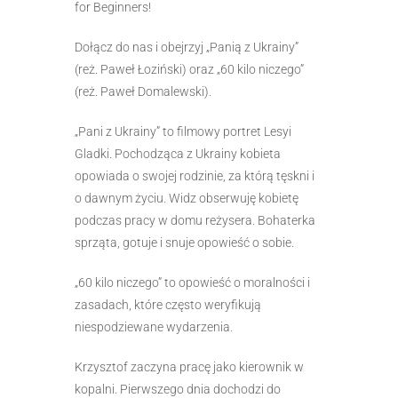
for Beginners!
Dołącz do nas i obejrzyj „Panią z Ukrainy”
(reż. Paweł Łoziński) oraz „60 kilo niczego”
(reż. Paweł Domalewski).
„Pani z Ukrainy” to filmowy portret Lesyi
Gladki. Pochodząca z Ukrainy kobieta
opowiada o swojej rodzinie, za którą tęskni i
o dawnym życiu. Widz obserwuję kobietę
podczas pracy w domu reżysera. Bohaterka
sprząta, gotuje i snuje opowieść o sobie.
„60 kilo niczego” to opowieść o moralności i
zasadach, które często weryfikują
niespodziewane wydarzenia.
Krzysztof zaczyna pracę jako kierownik w
kopalni. Pierwszego dnia dochodzi do