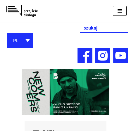
Przejdź
do
treści
Search
for:
PL