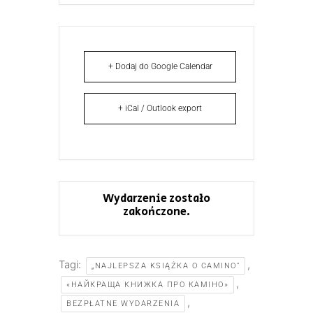
+ Dodaj do Google Calendar
+ iCal / Outlook export
Wydarzenie zostało
zakończone.
Tagi:
,
„NAJLEPSZA KSIĄŻKA O CAMINO”
,
«НАЙКРАЩА КНИЖКА ПРО КАМІНО»
,
BEZPŁATNE WYDARZENIA