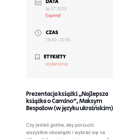
DATA
lip 27 2023
Expired!
CZAS
18:30 - 20:30
ETYKIETY
wydarzenia
Prezentacja książki „Najlepsza
książka o Camino”, Maksym
Bespałow (w języku ukraińskim)
Czy jesteś gotów, aby porzucić
wszystkie obowiązki i wybrać się na