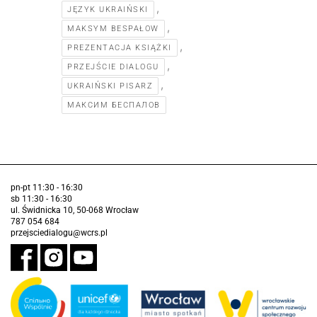
,
JĘZYK UKRAIŃSKI
,
MAKSYM BESPAŁOW
,
PREZENTACJA KSIĄŻKI
,
PRZEJŚCIE DIALOGU
,
UKRAIŃSKI PISARZ
МАКСИМ БЕСПАЛОВ
pn-pt 11:30 - 16:30
sb 11:30 - 16:30
ul. Świdnicka 10, 50-068 Wrocław
787 054 684
przejsciedialogu@wcrs.pl