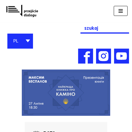
Przejdź
do
treści
Search
for:
PL