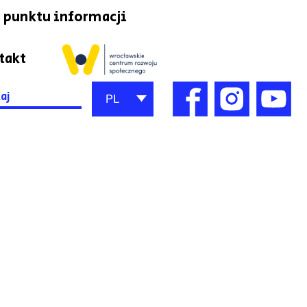
 punktu informacji
takt
h
PL