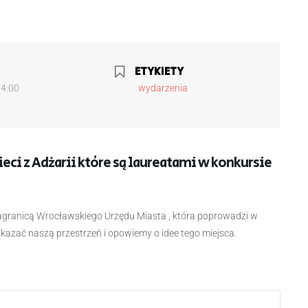
ETYKIETY
14:00
wydarzenia
eci z Adżarii które są laureatami w konkursie
agranicą Wrocławskiego Urzędu Miasta , która poprowadzi w
pokazać naszą przestrzeń i opowiemy o idee tego miejsca.