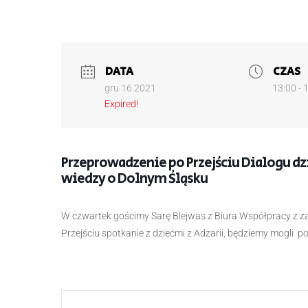
DATA
CZAS
gru 16 2021
13:00 - 
Expired!
Przeprowadzenie po Przejściu Dialogu dzi
wiedzy o Dolnym Śląsku
W czwartek gościmy Sarę Blejwas z Biura Współpracy z z
Przejściu spotkanie z dziećmi z Adżarii, będziemy mogli 