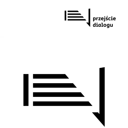
Przejdź
do
treści