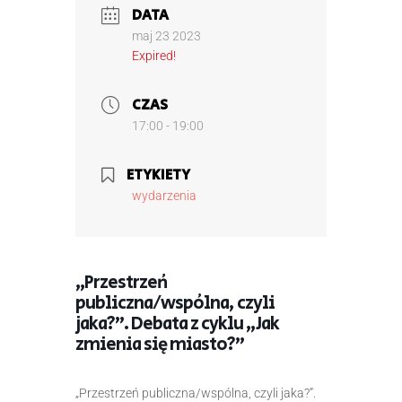
DATA
maj 23 2023
Expired!
CZAS
17:00 - 19:00
ETYKIETY
wydarzenia
„Przestrzeń
publiczna/wspólna, czyli
jaka?”. Debata z cyklu „Jak
zmienia się miasto?”
„
Przestrzeń publiczna/wspólna, czyli jaka?”.