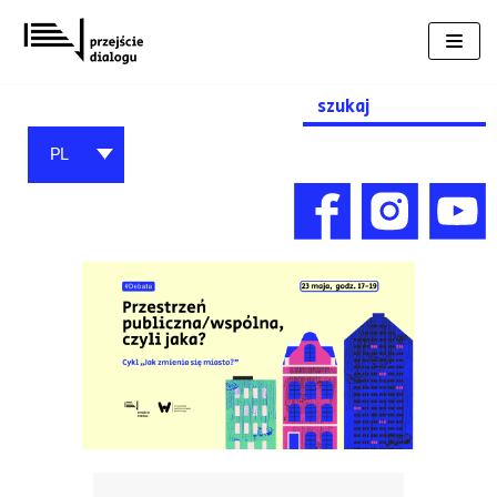
Przejdź
do
treści
Search
for:
PL