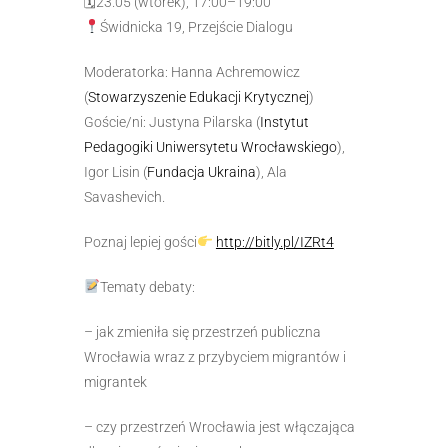
🗓
23.05 (wtorek), 17:00–19:00
Świdnicka 19, Przejście Dialogu
Moderatorka:
Hanna Achremowicz
(
Stowarzyszenie Edukacji Krytycznej
)
Goście/ni:
Justyna Pilarska (
Instytut
Pedagogiki Uniwersytetu Wrocławskiego
),
Igor Lisin (
Fundacja Ukraina
), Ala
Savashevich.
Poznaj lepiej gości
http://bitly.pl/IZRt4
Tematy debaty:
– jak zmieniła się przestrzeń publiczna
Wrocławia wraz z przybyciem migrantów i
migrantek
– czy przestrzeń Wrocławia jest włączająca