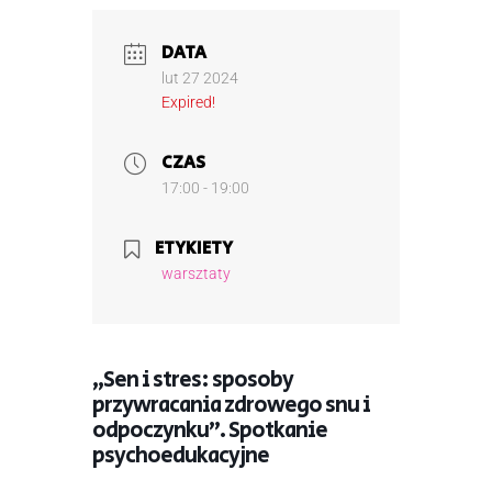
DATA
lut 27 2024
Expired!
CZAS
17:00 - 19:00
ETYKIETY
warsztaty
„Sen i stres: sposoby
przywracania zdrowego snu i
odpoczynku”. Spotkanie
psychoedukacyjne