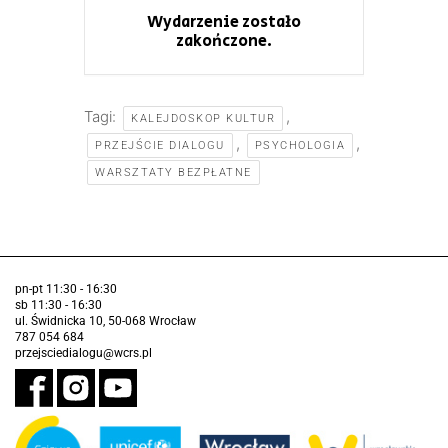
Wydarzenie zostało
zakończone.
Tagi:
,
KALEJDOSKOP KULTUR
,
,
PRZEJŚCIE DIALOGU
PSYCHOLOGIA
WARSZTATY BEZPŁATNE
pn-pt 11:30 - 16:30
sb 11:30 - 16:30
ul. Świdnicka 10, 50-068 Wrocław
787 054 684
przejsciedialogu@wcrs.pl