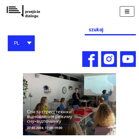
Przejdź
do
treści
Search
for:
PL