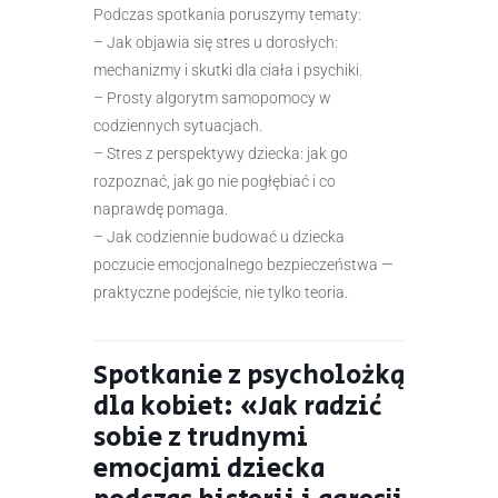
Podczas spotkania poruszymy tematy:
– Jak objawia się stres u dorosłych:
mechanizmy i skutki dla ciała i psychiki.
– Prosty algorytm samopomocy w
codziennych sytuacjach.
– Stres z perspektywy dziecka: jak go
rozpoznać, jak go nie pogłębiać i co
naprawdę pomaga.
– Jak codziennie budować u dziecka
poczucie emocjonalnego bezpieczeństwa —
praktyczne podejście, nie tylko teoria.
Spotkanie z psycholożką
dla kobiet: «Jak radzić
sobie z trudnymi
emocjami dziecka