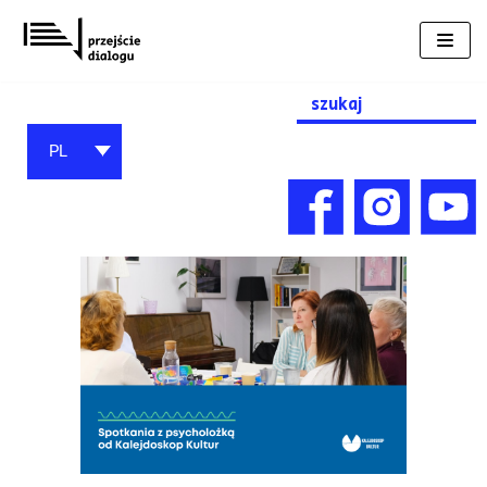
Przejdź
do
treści
Search
for:
PL