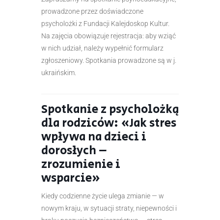
prowadzone przez doświadczone
psycholożki z Fundacji Kalejdoskop Kultur.
Na zajęcia obowiązuje rejestracja: aby wziąć
w nich udział, należy wypełnić formularz
zgłoszeniowy. Spotkania prowadzone są w j.
ukraińskim.
Spotkanie z psycholożką
dla rodziców: «Jak stres
wpływa na dzieci i
dorosłych –
zrozumienie i
wsparcie»
Kiedy codzienne życie ulega zmianie — w
nowym kraju, w sytuacji straty, niepewności i