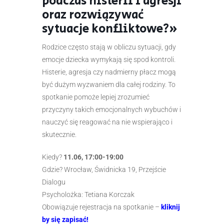
podczas histerii i agresji
oraz rozwiązywać
sytuacje konfliktowe?»
Rodzice często stają w obliczu sytuacji, gdy
emocje dziecka wymykają się spod kontroli.
Histerie, agresja czy nadmierny płacz mogą
być dużym wyzwaniem dla całej rodziny. To
spotkanie pomoże lepiej zrozumieć
przyczyny takich emocjonalnych wybuchów i
nauczyć się reagować na nie wspierająco i
skutecznie.
Kiedy?
11.06, 17:00-19:00
Gdzie? Wrocław, Świdnicka 19, Przejście
Dialogu
Psycholożka: Tetiana Korczak
Obowiązuje rejestracja na spotkanie –
kliknij
by się zapisać!