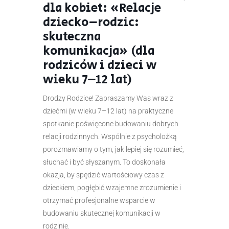
dla kobiet: «Relacje
dziecko–rodzic:
skuteczna
komunikacja» (dla
rodziców i dzieci w
wieku 7–12 lat)
Drodzy Rodzice! Zapraszamy Was wraz z
dziećmi (w wieku 7–12 lat) na praktyczne
spotkanie poświęcone budowaniu dobrych
relacji rodzinnych. Wspólnie z psycholożką
porozmawiamy o tym, jak lepiej się rozumieć,
słuchać i być słyszanym. To doskonała
okazja, by spędzić wartościowy czas z
dzieckiem, pogłębić wzajemne zrozumienie i
otrzymać profesjonalne wsparcie w
budowaniu skutecznej komunikacji w
rodzinie.