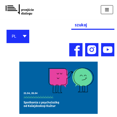
Przejdź
do
treści
Search
for:
PL