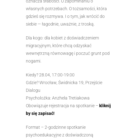
oznacza słabości. O zapominaniu o
własnych potrzebach. O tożsamości, która
gdzieś się rozmywa. I o tym, jak wrócić do
siebie — łagodnie, uważnie, z troską.
Dla kogo: dla kobiet z doświadczeniem
migracyjnym, które chcą odzyskać
wewnętrzną równowagę i poczuć grunt pod
nogami.
Kiedy? 28.04, 17:00-19:00
Gdzie? Wrocław, Świdnicka 19, Przejście
Dialogu
Psycholożka: Anzhela Tretiakowa
Obowiązuje rejestracja na spotkanie –
kliknij
by się zapisać!
Format – 2-godzinne spotkanie
psychoedukacyjne z doświadczoną