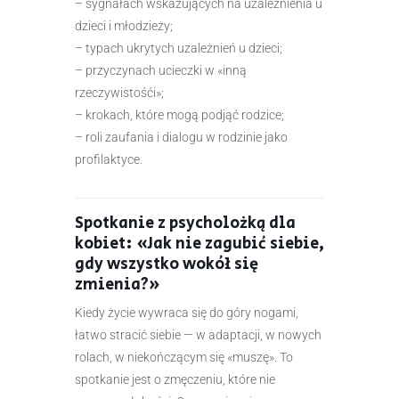
– sygnałach wskazujących na uzależnienia u
dzieci i młodzieży;
– typach ukrytych uzależnień u dzieci;
– przyczynach ucieczki w «inną
rzeczywistośćі»;
– krokach, które mogą podjąć rodzice;
– roli zaufania i dialogu w rodzinie jako
profilaktyce.
Spotkanie z psycholożką dla
kobiet: «Jak nie zagubić siebie,
gdy wszystko wokół się
zmienia?»
Kiedy życie wywraca się do góry nogami,
łatwo stracić siebie — w adaptacji, w nowych
rolach, w niekończącym się «muszę». To
spotkanie jest o zmęczeniu, które nie