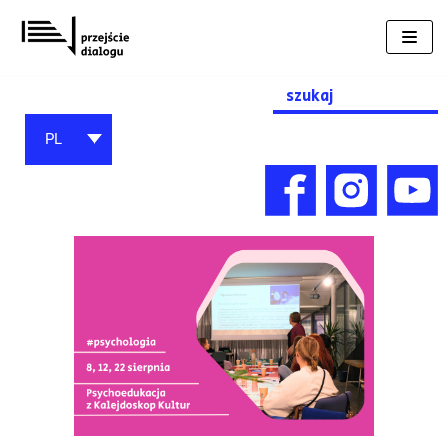
Przejdź
do
treści
Search
for:
PL