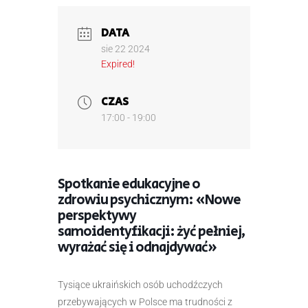
DATA
sie 22 2024
Expired!
CZAS
17:00 - 19:00
Spotkanie edukacyjne o
zdrowiu psychicznym: «Nowe
perspektywy
samoidentyfikacji: żyć pełniej,
wyrażać się i odnajdywać»
Tysiące ukraińskich osób uchodźczych
przebywających w Polsce ma trudności z