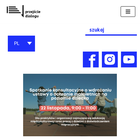
Przejdź
do
treści
Search
for:
PL