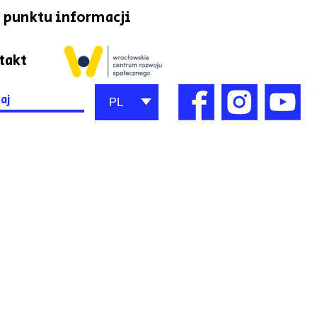
 punktu informacji
takt
h
PL