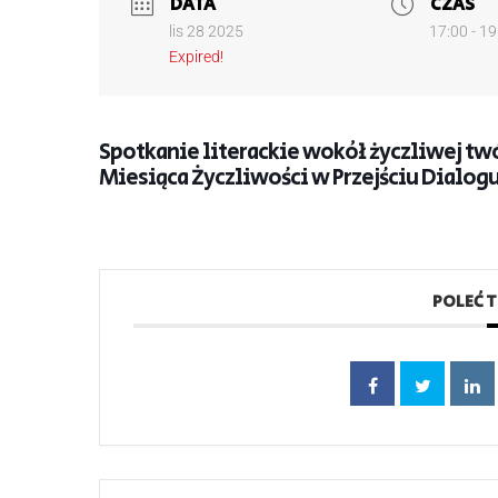
DATA
CZAS
lis 28 2025
17:00 - 19
Expired!
Spotkanie literackie wokół życzliwej t
Miesiąca Życzliwości w Przejściu Dialog
POLEĆ 