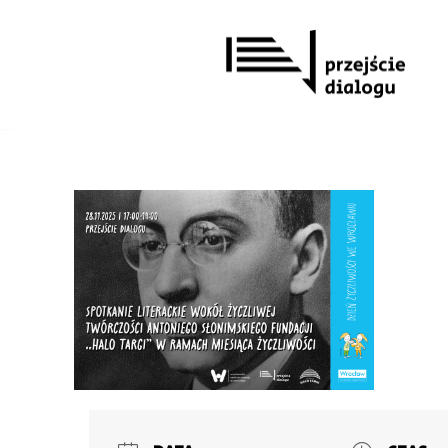
Przejdź
do
treści