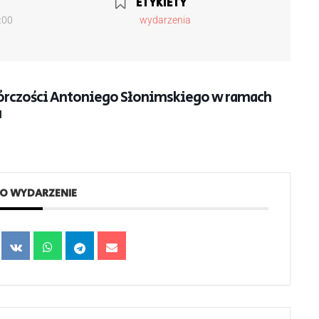
ETYKIETY
:00
wydarzenia
wórczości Antoniego Słonimskiego w ramach
u
TO WYDARZENIE