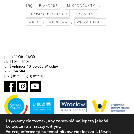
Tagi:
,
,
BIAŁORUŚ
MIKROGRANTY
,
,
PRZEJŚCIE DIALOGU
UKRAINA
,
,
WCRS
WROCŁAW
WROMIGRANT
pn-pt 11:30 - 16:30
sb 11:30 - 16:30
ul. Świdnicka 10, 50-068 Wrocław
787 054 684
przejsciedialogu@wcrs.pl
Używamy ciasteczek, aby zapewnić najlepszą jakość
korzystania z naszej witryny.
Zadanie realizowane ze środków Gminy Wrocław w partnerstwie z
Funduszem Narodów Zjednoczonych na Rzecz Dzieci (UNICEF)
Więcej informacji na temat plików ciasteczka, których