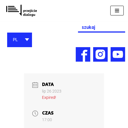
Przejdź
do
treści
Search
for:
PL
DATA
lip 26 2023
Expired!
CZAS
17:00