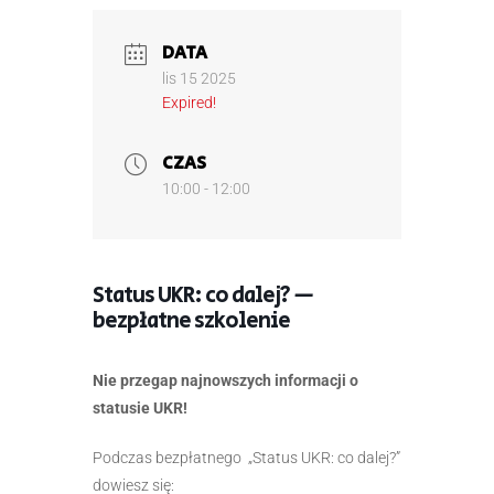
DATA
lis 15 2025
Expired!
CZAS
10:00 - 12:00
Status UKR: co dalej? —
bezpłatne szkolenie
Nie przegap najnowszych informacji o
statusie UKR!
Podczas bezpłatnego „Status UKR: co dalej?”
dowiesz się: