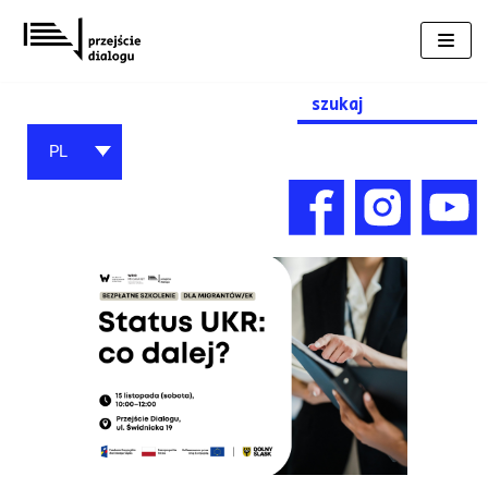
Przejdź
do
treści
Search
for:
PL