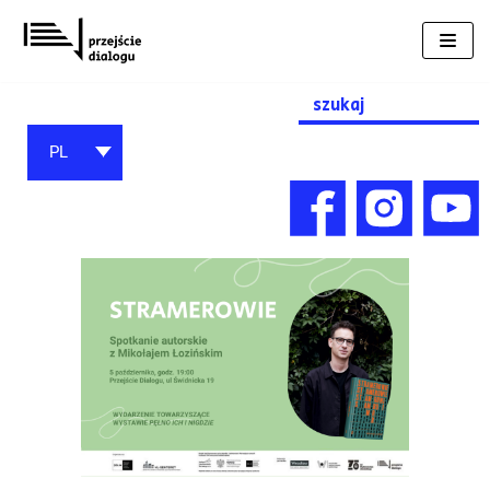
Przejdź
do
treści
Search
for:
PL