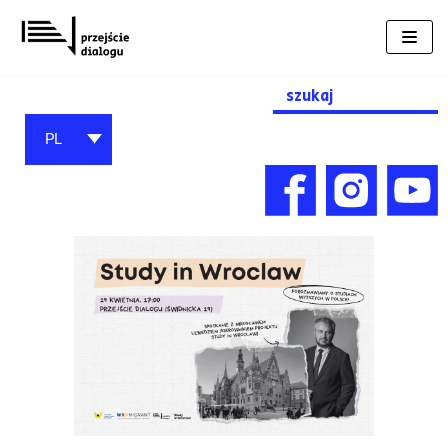
Przejdź
do
treści
Search
for:
PL