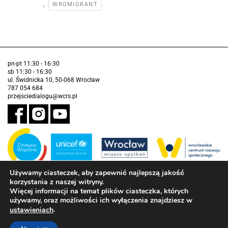
,
WROMIGRANT
pn-pt 11:30 - 16:30
sb 11:30 - 16:30
ul. Świdnicka 10, 50-068 Wrocław
787 054 684
przejsciedialogu@wcrs.pl
Używamy ciasteczek, aby zapewnić najlepszą jakość
korzystania z naszej witryny.
Zadanie realizowane ze środków Gminy Wrocław w partnerstwie z
Funduszem Narodów Zjednoczonych na Rzecz Dzieci (UNICEF)
Więcej informacji na temat plików ciasteczka, których
używamy, oraz możliwości ich wyłączenia znajdziesz w
Deklaracja dostępności
.
ustawieniach