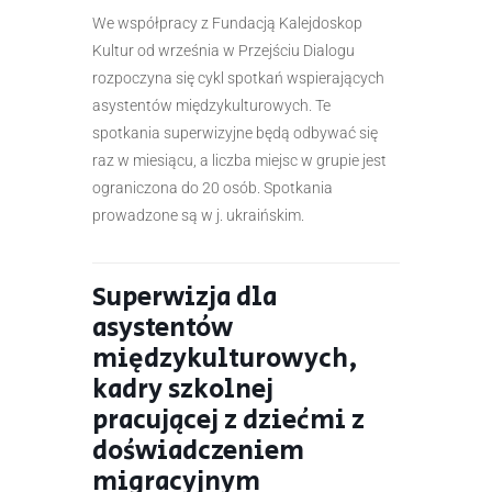
We współpracy z Fundacją Kalejdoskop
Kultur od września w Przejściu Dialogu
rozpoczyna się cykl spotkań wspierających
asystentów międzykulturowych. Te
spotkania superwizyjne będą odbywać się
raz w miesiącu, a liczba miejsc w grupie jest
ograniczona do 20 osób. Spotkania
prowadzone są w j. ukraińskim.
Superwizja dla
asystentów
międzykulturowych,
kadry szkolnej
pracującej z dziećmi z
doświadczeniem
migracyjnym