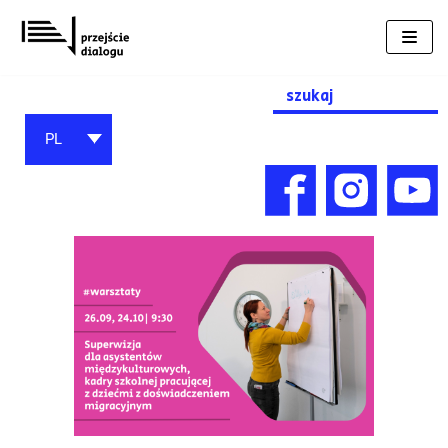
Przejdź
do
treści
Search
for:
PL