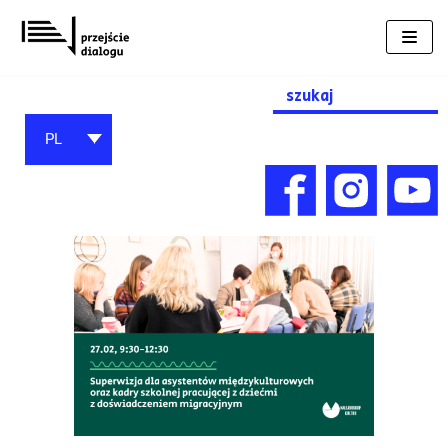
Przejdź
do
treści
Search
for:
PL