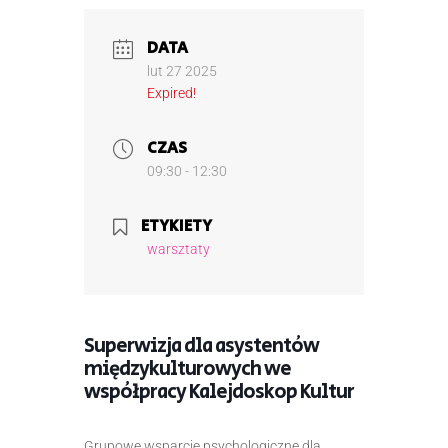
DATA
lut 27 2025
Expired!
CZAS
09:30 - 12:30
ETYKIETY
warsztaty
Superwizja dla asystentów
międzykulturowych we
współpracy Kalejdoskop Kultur
Grupowe wsparcie psychologiczne dla