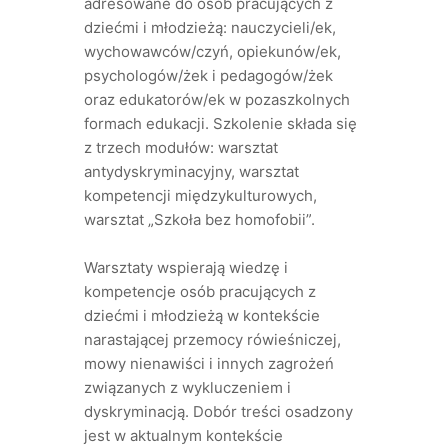
adresowane do osób pracujących z
dziećmi i młodzieżą: nauczycieli/ek,
wychowawców/czyń, opiekunów/ek,
psychologów/żek i pedagogów/żek
oraz edukatorów/ek w pozaszkolnych
formach edukacji. Szkolenie składa się
z trzech modułów: warsztat
antydyskryminacyjny, warsztat
kompetencji międzykulturowych,
warsztat „Szkoła bez homofobii”.
Warsztaty wspierają wiedzę i
kompetencje osób pracujących z
dziećmi i młodzieżą w kontekście
narastającej przemocy rówieśniczej,
mowy nienawiści i innych zagrożeń
związanych z wykluczeniem i
dyskryminacją. Dobór treści osadzony
jest w aktualnym kontekście