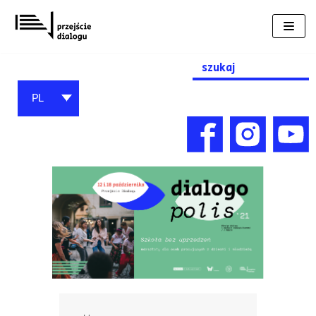
Przejdź
do
treści
Search
for:
PL