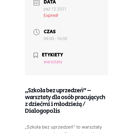
DATA
paź 12 2021
Expired!
CZAS
09:00 - 16:00
ETYKIETY
warsztaty
„Szkoła bez uprzedzeń” –
warsztaty dla osób pracujących
z dziećmi i młodzieżą /
Dialogopolis
„Szkoła bez uprzedzeń” to warsztaty