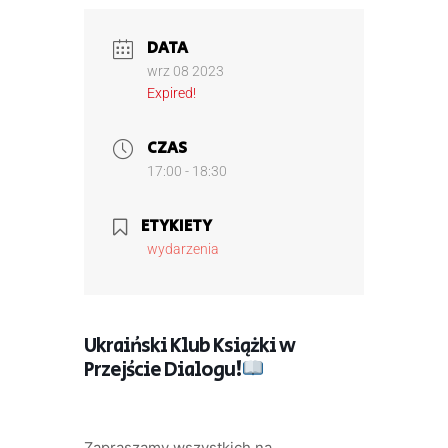
DATA
wrz 08 2023
Expired!
CZAS
17:00 - 18:30
ETYKIETY
wydarzenia
Ukraiński Klub Książki w
Przejście Dialogu!
Zapraszamy wszystkich na