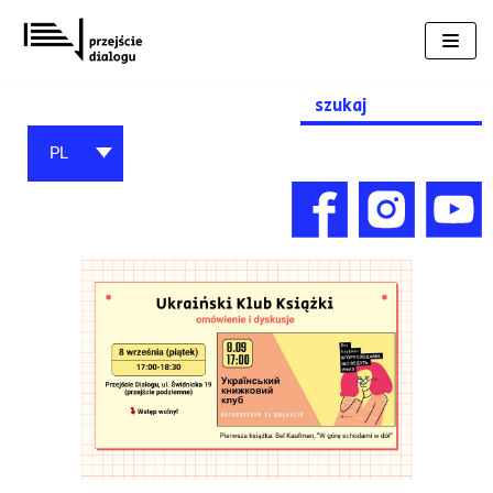
Przejdź
do
treści
Search
for:
PL