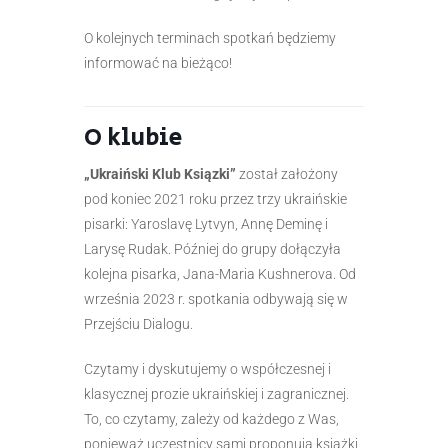
O kolejnych terminach spotkań będziemy
informować na bieżąco!
O klubie
„Ukraiński Klub Ksiązki”
został założony
pod koniec 2021 roku przez trzy ukraińskie
pisarki: Yaroslavę Lytvyn, Annę Deminę i
Larysę Rudak. Później do grupy dołączyła
kolejna pisarka, Jana-Maria Kushnerova. Od
września 2023 r. spotkania odbywają się w
Przejściu Dialogu.
Czytamy i dyskutujemy o współczesnej i
klasycznej prozie ukraińskiej i zagranicznej.
To, co czytamy, zależy od każdego z Was,
ponieważ uczestnicy sami proponują książki