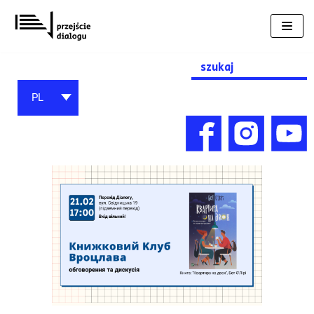
Przejdź
do
treści
Search
for:
PL