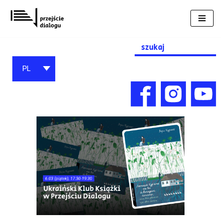
Przejdź
do
treści
Search
for:
PL