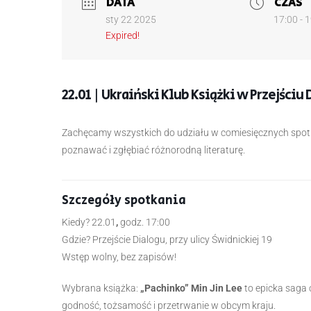
DATA
CZAS
sty 22 2025
17:00 - 
Expired!
22.01 | Ukraiński Klub Książki w Przejściu
Zachęcamy wszystkich do udziału w comiesięcznych spo
poznawać i zgłębiać różnorodną literaturę.
Szczegóły spotkania
Kiedy? 22.01
,
godz. 17:00
Gdzie? Przejście Dialogu, przy ulicy Świdnickiej 19
Wstęp wolny, bez zapisów!
Wybrana książka:
„Pachinko” Min Jin Lee
to epicka saga 
godność, tożsamość i przetrwanie w obcym kraju.