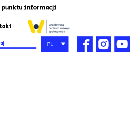
 punktu informacji
takt
h
PL