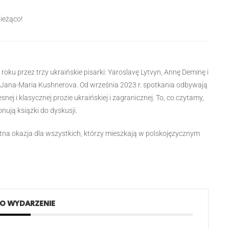
ieżąco!
oku przez trzy ukraińskie pisarki: Yaroslavę Lytvyn, Annę Deminę i
a, Jana-Maria Kushnerova. Od września 2023 r. spotkania odbywają
ej i klasycznej prozie ukraińskiej i zagranicznej. To, co czytamy,
ują książki do dyskusji.
tna okazja dla wszystkich, którzy mieszkają w polskojęzycznym
TO WYDARZENIE