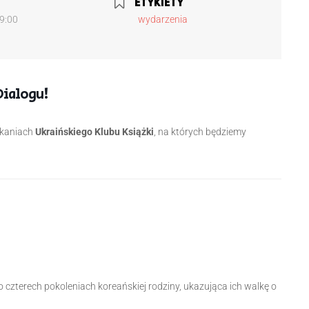
ETYKIETY
19:00
wydarzenia
 Dialogu!
tkaniach
Ukraińskiego Klubu Książki
, na których będziemy
o czterech pokoleniach koreańskiej rodziny, ukazująca ich walkę o