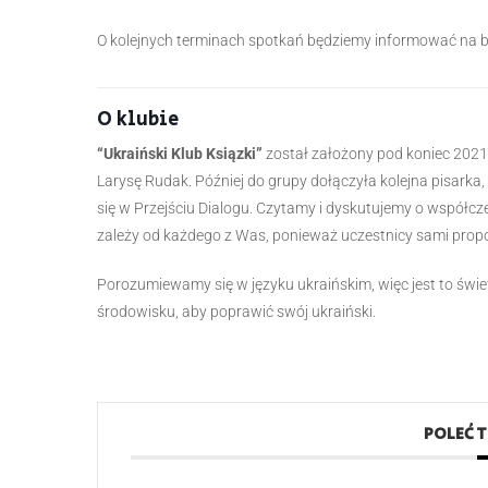
O kolejnych terminach spotkań będziemy informować na b
O klubie
“Ukraiński Klub Ksiązki”
został założony pod koniec 2021 r
Larysę Rudak. Później do grupy dołączyła kolejna pisark
się w Przejściu Dialogu. Czytamy i dyskutujemy o współczesn
zależy od każdego z Was, ponieważ uczestnicy sami propon
Porozumiewamy się w języku ukraińskim, więc jest to świe
środowisku, aby poprawić swój ukraiński.
POLEĆ 