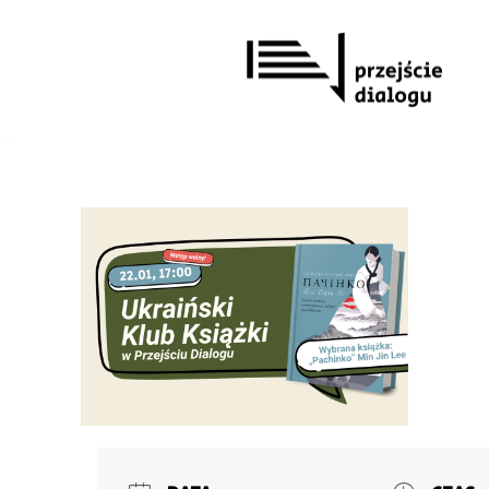
Przejdź
do
treści