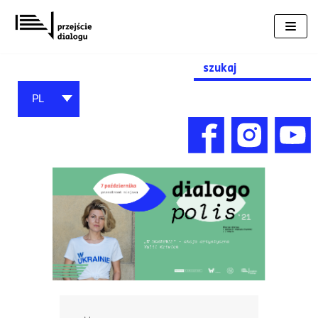
Przejdź
do
treści
Search
for:
PL