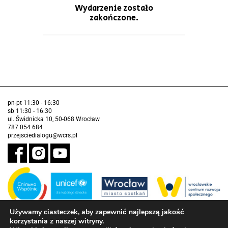
Wydarzenie zostało
zakończone.
pn-pt 11:30 - 16:30
sb 11:30 - 16:30
ul. Świdnicka 10, 50-068 Wrocław
787 054 684
przejsciedialogu@wcrs.pl
Używamy ciasteczek, aby zapewnić najlepszą jakość
korzystania z naszej witryny.
Zadanie realizowane ze środków Gminy Wrocław w partnerstwie z