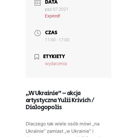
DATA
paź 07 2021
Expired!
CZAS
11:00 - 17:00
ETYKIETY
wydarzenia
„W Ukrainie” – akcja
artystyczna Yulii Krivich /
Dialogopolis
Dlaczego tak wiele osób mówi „na
Ukrainie” zamiast „w Ukrainie” i