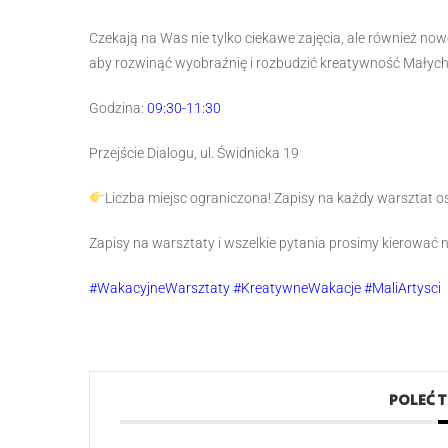
Czekają na Was nie tylko ciekawe zajęcia, ale również now
aby rozwinąć wyobraźnię i rozbudzić kreatywność Małych
Godzina:
09:30-11:30
Przejście Dialogu, ul. Świdnicka 19
Liczba miejsc ograniczona! Zapisy na każdy warsztat o
Zapisy na warsztaty i wszelkie pytania prosimy kierować 
#WakacyjneWarsztaty #KreatywneWakacje #MaliArtysci
POLEĆ 