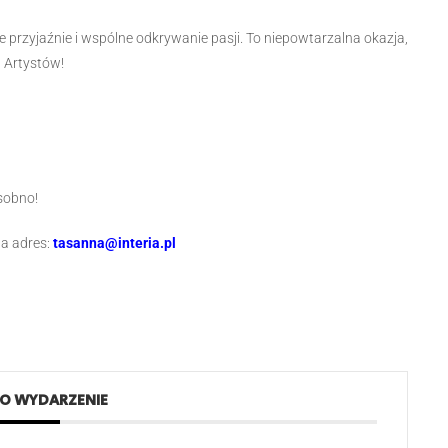
e przyjaźnie i wspólne odkrywanie pasji. To niepowtarzalna okazja,
 Artystów!
sobno!
na adres:
tasanna@interia.pl
TO WYDARZENIE