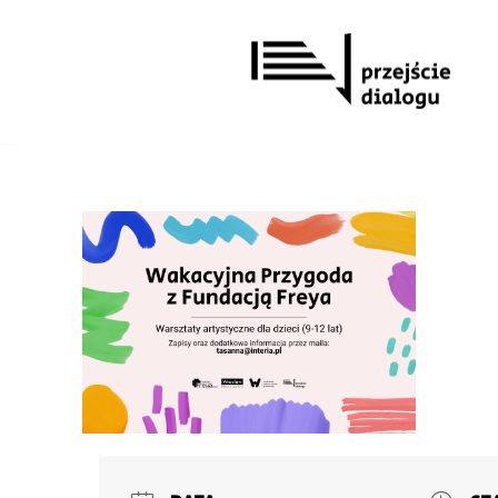
Przejdź
do
treści