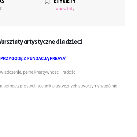
AS
ETYKIETY
30
warsztaty
arsztaty artystyczne dla dzieci
PRZYGODĘ Z FUNDACJĄ FREAYA”
adczenie, pełne kreatywności i radości!
 za pomocą prostych technik plastycznych stworzymy wspólnie