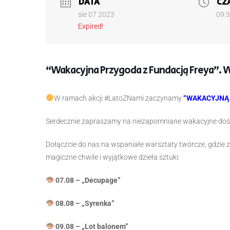
DATA
CZ
sie 07 2023
09:
Expired!
“Wakacyjna Przygoda z Fundacją Freya”. W
W ramach akcji #LatoZNami zaczynamy
“WAKACYJNĄ 
Serdecznie zapraszamy na niezapomniane wakacyjne doświ
Dołączcie do nas na wspaniałe warsztaty twórcze, gdzie
magiczne chwile i wyjątkowe dzieła sztuki:
07.08 – „Decupage”
08.08 – „Syrenka”
09.08 – „Lot balonem”