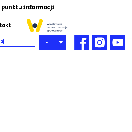
 punktu informacji
takt
h
PL