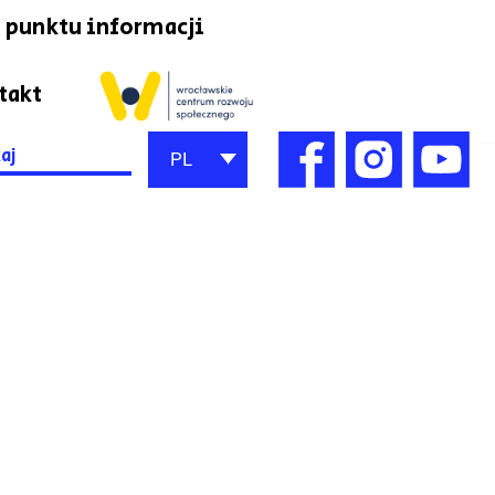
 punktu informacji
takt
h
PL