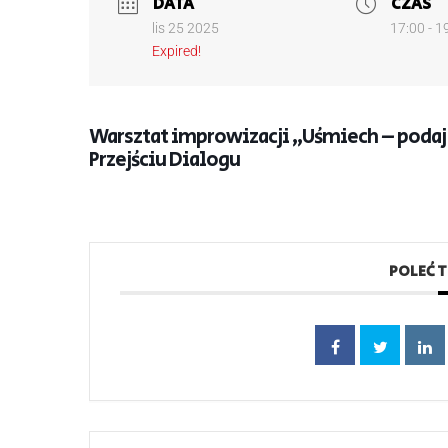
DATA
CZAS
lis 25 2025
17:00 - 1
Expired!
Warsztat improwizacji „Uśmiech – podaj
Przejściu Dialogu
POLEĆ 