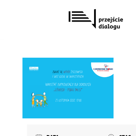
Przejdź
do
treści