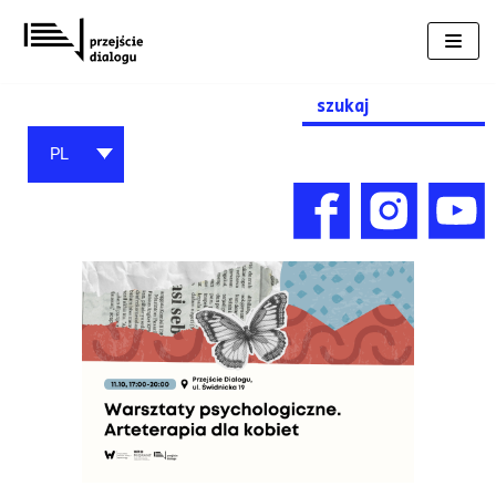
Przejdź
do
treści
Search
for:
PL