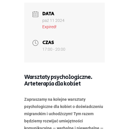
DATA
paź 11 2024
Expired!
CZAS
17:00 - 20:00
Warsztaty psychologiczne.
Arteterapia dla kobiet
Zapraszamy na kolejne warsztaty
psychologiczne dla kobiet o doświadczeniu
migranckim i uchodźczym! Tym razem
będziemy rozwijać umiejętności
komunikacyjne — werbalne i niewerbalne —