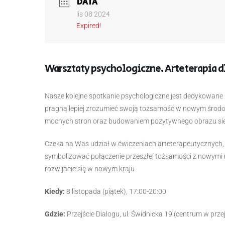
DATA
lis 08 2024
Expired!
Warsztaty psychologiczne. Arteterapia d
Nasze kolejne spotkanie psychologiczne jest dedykowane
pragną lepiej zrozumieć swoją tożsamość w nowym środ
mocnych stron oraz budowaniem pozytywnego obrazu sie
Czeka na Was udział w ćwiczeniach arteterapeutycznych, 
symbolizować połączenie przeszłej tożsamości z nowymi ro
rozwijacie się w nowym kraju.
Kiedy:
8 listopada (piątek), 17:00-20:00
Gdzie:
Przejście Dialogu, ul. Świdnicka 19 (centrum w prz