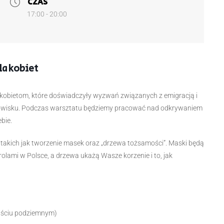
CZAS
17:00 - 20:00
la kobiet
 kobietom, które doświadczyły wyzwań związanych z emigracją i
owisku. Podczas warsztatu będziemy pracować nad odkrywaniem
bie.
takich jak tworzenie masek oraz „drzewa tożsamości”. Maski będą
lami w Polsce, a drzewa ukażą Wasze korzenie i to, jak
ejściu podziemnym)