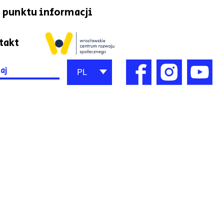
 punktu informacji
takt
h
PL