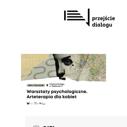
Przejdź
do
treści