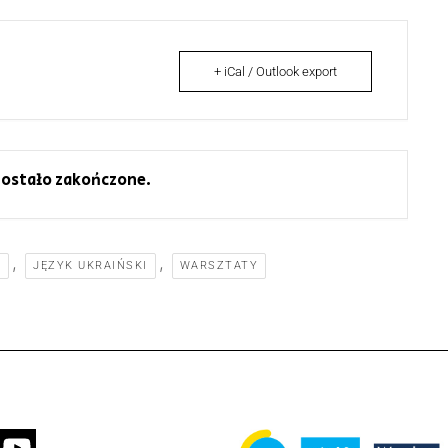
+ iCal / Outlook export
ostało zakończone.
,
,
I
JĘZYK UKRAIŃSKI
WARSZTATY