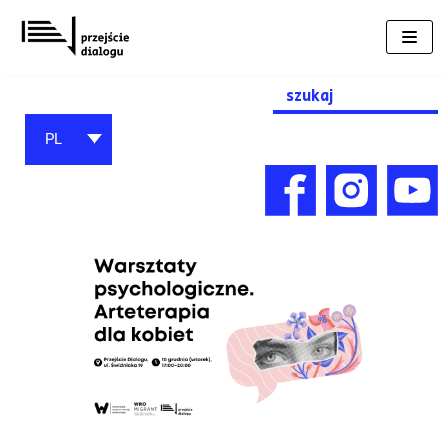
Przejdź
do
treści
Search
for:
PL