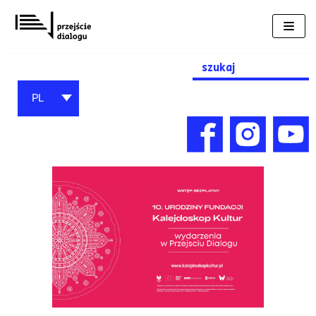
Przejdź
do
treści
Search
for:
PL