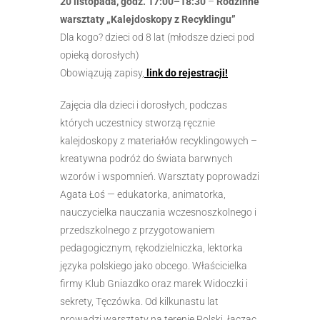
20 listopada, godz. 17:00–18:30
–
Rodzinne
warsztaty „Kalejdoskopy z Recyklingu”
Dla kogo? dzieci od 8 lat (młodsze dzieci pod
opieką dorosłych)
Obowiązują zapisy,
link do rejestracji!
Zajęcia dla dzieci i dorosłych, podczas
których uczestnicy stworzą ręcznie
kalejdoskopy z materiałów recyklingowych –
kreatywna podróż do świata barwnych
wzorów i wspomnień. Warsztaty poprowadzi
Agata Łoś — edukatorka, animatorka,
nauczycielka nauczania wczesnoszkolnego i
przedszkolnego z przygotowaniem
pedagogicznym, rękodzielniczka, lektorka
języka polskiego jako obcego. Właścicielka
firmy Klub Gniazdko oraz marek Widoczki i
sekrety, Tęczówka. Od kilkunastu lat
prowadzi warsztaty na terenie Polski, łącząc