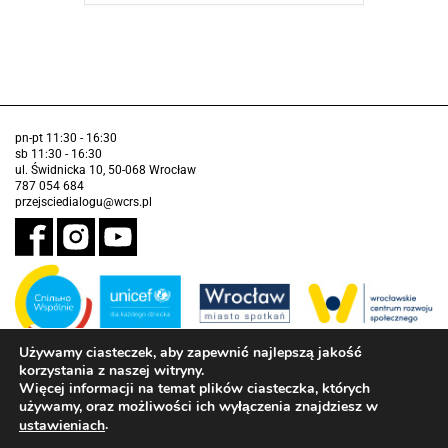
pn-pt 11:30 - 16:30
sb 11:30 - 16:30
ul. Świdnicka 10, 50-068 Wrocław
787 054 684
przejsciedialogu@wcrs.pl
Używamy ciasteczek, aby zapewnić najlepszą jakość
korzystania z naszej witryny.
Zadanie realizowane ze środków Gminy Wrocław w partnerstwie z
Funduszem Narodów Zjednoczonych na Rzecz Dzieci (UNICEF)
Więcej informacji na temat plików ciasteczka, których
używamy, oraz możliwości ich wyłączenia znajdziesz w
Deklaracja dostępności
.
ustawieniach