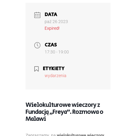
DATA
paź 26 2023
Expired!
CZAS
17:30 - 19:00
ETYKIETY
wydarzenia
Wielokulturowe wieczory z
Fundacją „Freya”. Rozmowa o
Malawi
Zapraszamy na
wielokulturowe wieczory