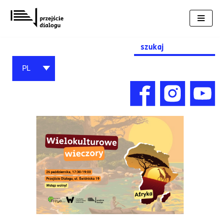
Przejdź
do
treści
Search
for:
PL