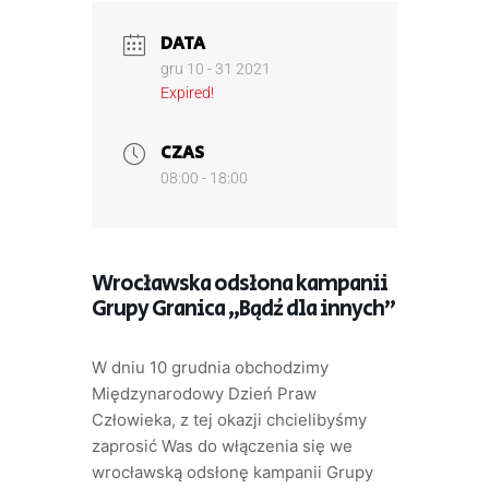
DATA
gru 10 - 31 2021
Expired!
CZAS
08:00 - 18:00
Wrocławska odsłona kampanii
Grupy Granica „Bądź dla innych”
W dniu 10 grudnia obchodzimy
Międzynarodowy Dzień Praw
Człowieka, z tej okazji chcielibyśmy
zaprosić Was do włączenia się we
wrocławską odsłonę kampanii Grupy