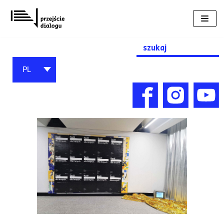
Przejdź
do
treści
Search
for:
PL