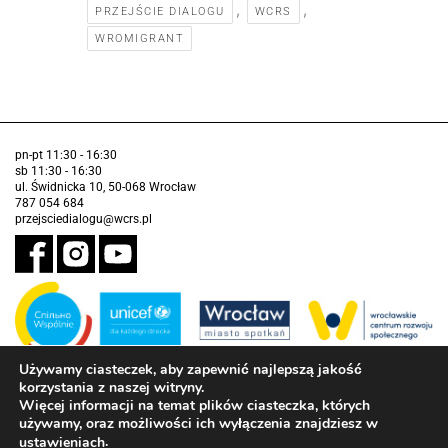
,
,
PRZEJŚCIE DIALOGU
WCRS
WROMIGRANT
pn-pt 11:30 - 16:30
sb 11:30 - 16:30
ul. Świdnicka 10, 50-068 Wrocław
787 054 684
przejsciedialogu@wcrs.pl
Używamy ciasteczek, aby zapewnić najlepszą jakość
korzystania z naszej witryny.
Zadanie realizowane ze środków Gminy Wrocław w partnerstwie z
Funduszem Narodów Zjednoczonych na Rzecz Dzieci (UNICEF)
Więcej informacji na temat plików ciasteczka, których
używamy, oraz możliwości ich wyłączenia znajdziesz w
Deklaracja dostępności
.
ustawieniach