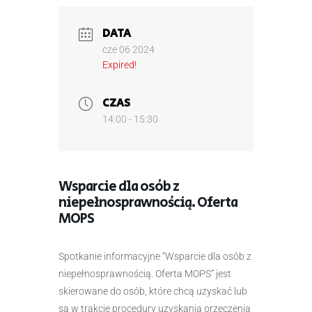
DATA
cze 06 2024
Expired!
CZAS
14:00 - 15:30
Wsparcie dla osób z
niepełnosprawnością. Oferta
MOPS
Spotkanie informacyjne “Wsparcie dla osób z
niepełnosprawnością. Oferta MOPS” jest
skierowane do osób, które chcą uzyskać lub
są w trakcie procedury uzyskania orzeczenia