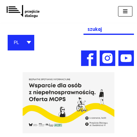
Przejdź
do
treści
Search
for:
PL