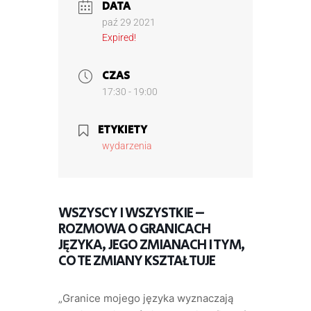
DATA
paź 29 2021
Expired!
CZAS
17:30 - 19:00
ETYKIETY
wydarzenia
WSZYSCY I WSZYSTKIE –
ROZMOWA O GRANICACH
JĘZYKA, JEGO ZMIANACH I TYM,
CO TE ZMIANY KSZTAŁTUJE
„Granice mojego języka wyznaczają