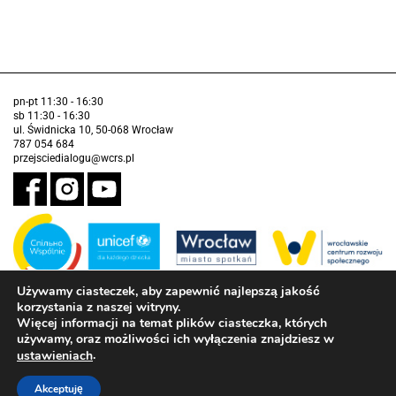
pn-pt 11:30 - 16:30
sb 11:30 - 16:30
ul. Świdnicka 10, 50-068 Wrocław
787 054 684
przejsciedialogu@wcrs.pl
Używamy ciasteczek, aby zapewnić najlepszą jakość
korzystania z naszej witryny.
Zadanie realizowane ze środków Gminy Wrocław w partnerstwie z
Funduszem Narodów Zjednoczonych na Rzecz Dzieci (UNICEF)
Więcej informacji na temat plików ciasteczka, których
używamy, oraz możliwości ich wyłączenia znajdziesz w
Deklaracja dostępności
.
ustawieniach
Akceptuję