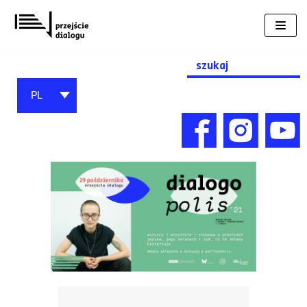
Przejdź
do
treści
Search
for:
PL