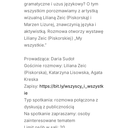
gramatyczne i uzus językowy? O tym
wszystkim porozmawiamy z artystką
wizualną Lilianą Zeic (Piskorską) i
Marzen Lizurej, znawczynią języka i
aktywistką. Rozmowa otworzy wystawę
Liliany Zeic (Piskorskiej) „My
wszystkie.”
Prowadząca: Daria Sudoł
Gościnie rozmowy: Liliana Zeic
(Piskorska), Katarzyna Lisowska, Agata
Kreska
Zapisy:
https://bit.ly/wszyscy_i_wszystk
ie
Typ spotkania: rozmowa połączona z
dyskusją z publicznością
Na spotkanie zapraszamy: osoby
zainteresowane tematem
Limit osób w sali: 20