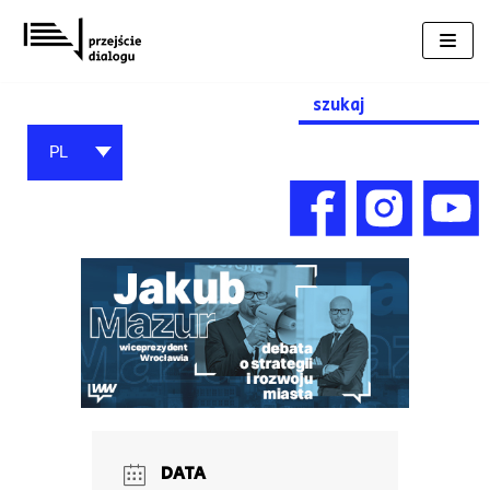
Przejdź
do
treści
Search
for:
PL
DATA