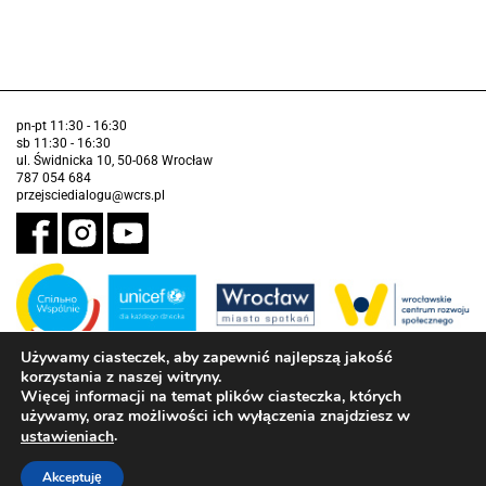
pn-pt 11:30 - 16:30
sb 11:30 - 16:30
ul. Świdnicka 10, 50-068 Wrocław
787 054 684
przejsciedialogu@wcrs.pl
Używamy ciasteczek, aby zapewnić najlepszą jakość
korzystania z naszej witryny.
Zadanie realizowane ze środków Gminy Wrocław w partnerstwie z
Funduszem Narodów Zjednoczonych na Rzecz Dzieci (UNICEF)
Więcej informacji na temat plików ciasteczka, których
używamy, oraz możliwości ich wyłączenia znajdziesz w
Deklaracja dostępności
.
ustawieniach
Akceptuję