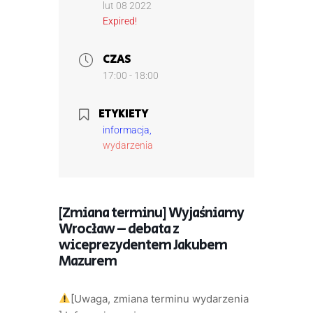
lut 08 2022
Expired!
CZAS
17:00 - 18:00
ETYKIETY
informacja,
wydarzenia
[Zmiana terminu] Wyjaśniamy
Wrocław – debata z
wiceprezydentem Jakubem
Mazurem
[Uwaga, zmiana terminu wydarzenia