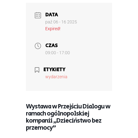
DATA
paź 06 - 16 2025
Expired!
CZAS
09:00 - 17:00
ETYKIETY
wydarzenia
Wystawa w Przejściu Dialogu w
ramach ogólnopolskiej
kompanii „Dzieciństwo bez
przemocy”