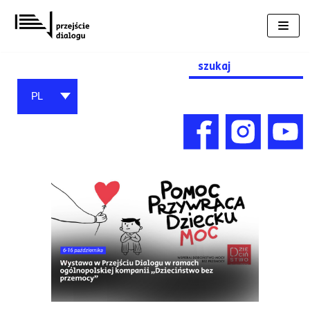
Przejdź
do
treści
Search
for:
PL