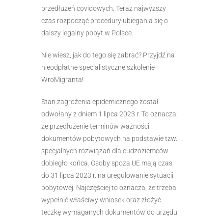
przedłużeń covidowych. Teraz najwyższy
czas rozpocząć procedury ubiegania się o
dalszy legalny pobyt w Polsce.
Nie wiesz, jak do tego się zabrać? Przyjdź na
nieodpłatne specjalistyczne szkolenie
WroMigranta!
S
tan zagrożenia epidemicznego został
odwołany z dniem 1 lipca 2023 r. To oznacza,
że przedłużenie terminów ważności
dokumentów pobytowych na podstawie tzw.
specjalnych rozwiązań dla cudzoziemców
dobiegło końca. Osoby spoza UE mają czas
do 31 lipca 2023 r. na uregulowanie sytuacji
pobytowej.
Najczęściej to oznacza, że trzeba
wypełnić właściwy wniosek oraz złożyć
teczkę wymaganych dokumentów do urzędu