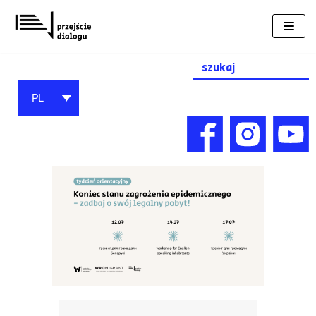
Przejdź
do
treści
Search
for:
PL