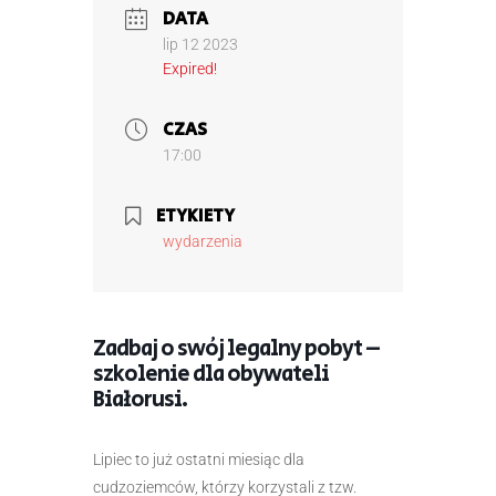
DATA
lip 12 2023
Expired!
CZAS
17:00
ETYKIETY
wydarzenia
Zadbaj o swój legalny pobyt –
szkolenie dla obywateli
Białorusi.
Lipiec to już ostatni miesiąc dla
cudzoziemców, którzy korzystali z tzw.