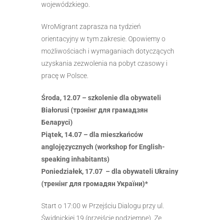
wojewódzkiego.
WroMigrant zaprasza na tydzień
orientacyjny w tym zakresie. Opowiemy o
możliwościach i wymaganiach dotyczących
uzyskania zezwolenia na pobyt czasowy i
pracę w Polsce.
Środa, 12.07 – szkolenie dla obywateli
Białorusi (трэнінг для грамадзян
Беларусі)
Piątek, 14.07 – dla mieszkańców
anglojęzycznych (workshop for English-
speaking inhabitants)
Poniedziałek, 17.07 – dla obywateli Ukrainy
(тренінг для громадян Укра
їни)*
Start o 17:00 w Przejściu Dialogu przy ul.
Świdnickiej 19 (przejście podziemne).
Ze