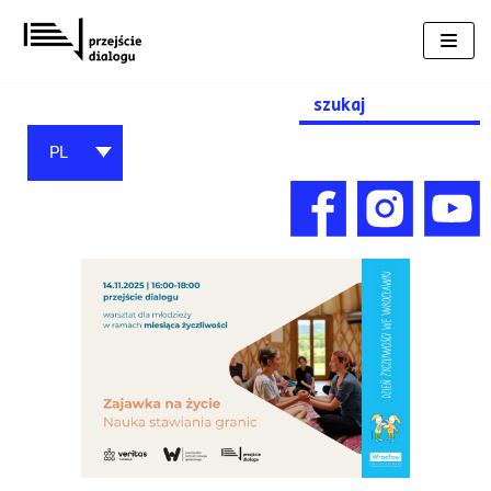
Przejdź
do
treści
Search
for:
PL