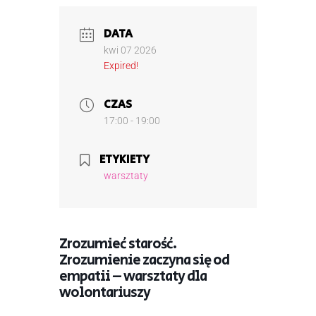
DATA
kwi 07 2026
Expired!
CZAS
17:00 - 19:00
ETYKIETY
warsztaty
Zrozumieć starość.
Zrozumienie zaczyna się od
empatii – warsztaty dla
wolontariuszy