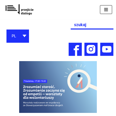
Przejdź
do
treści
Search
for:
PL