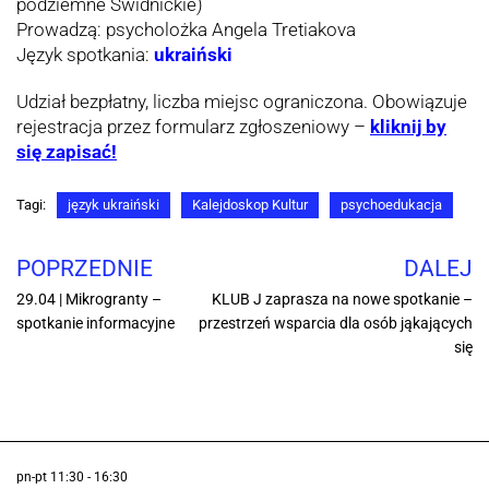
podziemne Świdnickie)
Prowadzą: psycholożka Angela Tretiakova
Język spotkania:
ukraiński
Udział bezpłatny, liczba miejsc ograniczona. Obowiązuje
rejestracja przez formularz zgłoszeniowy –
kliknij by
się zapisać!
Tagi:
język ukraiński
Kalejdoskop Kultur
psychoedukacja
POPRZEDNIE
DALEJ
29.04 | Mikrogranty –
KLUB J zaprasza na nowe spotkanie –
spotkanie informacyjne
przestrzeń wsparcia dla osób jąkających
się
pn-pt 11:30 - 16:30