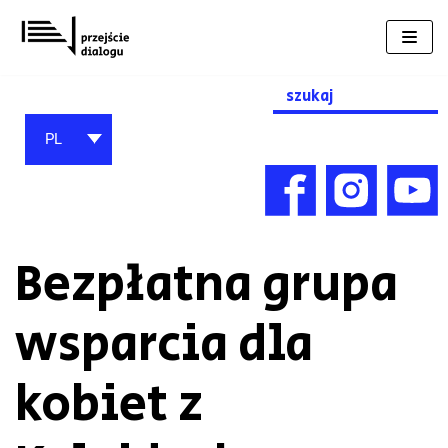
Przejdź
do
treści
Search
for:
PL
Bezpłatna grupa
wsparcia dla
kobiet z