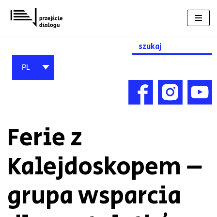
Przejdź
do
treści
Search
for:
PL
Ferie z
Kalejdoskopem –
grupa wsparcia