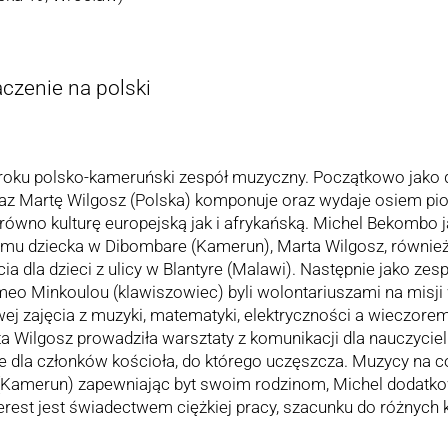
aczenie na polski
roku polsko-kameruński zespół muzyczny. Początkowo jako 
 Martę Wilgosz (Polska) komponuje oraz wydaje osiem piosen
arówno kulturę europejską jak i afrykańską. Michel Bekombo 
domu dziecka w Dibombare (Kamerun), Marta Wilgosz, również
ia dla dzieci z ulicy w Blantyre (Malawi). Następnie jako zes
omeo Minkoulou (klawiszowiec) byli wolontariuszami na misji
j zajęcia z muzyki, matematyki, elektryczności a wieczorem
 Wilgosz prowadziła warsztaty z komunikacji dla nauczyciel
e dla członków kościoła, do którego uczęszcza. Muzycy na c
Kamerun) zapewniając byt swoim rodzinom, Michel dodatkowo
erest jest świadectwem ciężkiej pracy, szacunku do różnych ku