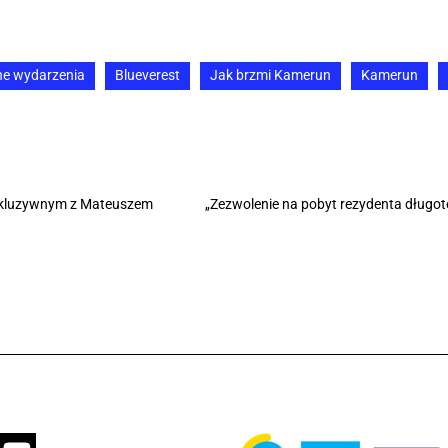
ne wydarzenia
Blueverest
Jak brzmi Kamerun
Kamerun
 inkluzywnym z Mateuszem
„Zezwolenie na pobyt rezydenta długo