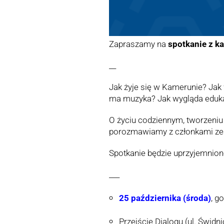
Zapraszamy na
spotkanie z k
__
Jak żyje się w Kamerunie? Jak
ma muzyka? Jak wygląda edukac
O życiu codziennym, tworzeniu 
porozmawiamy z członkami zes
Spotkanie będzie uprzyjemnion
___
25 października (środa)
, g
Przejście Dialogu (ul. Świdn