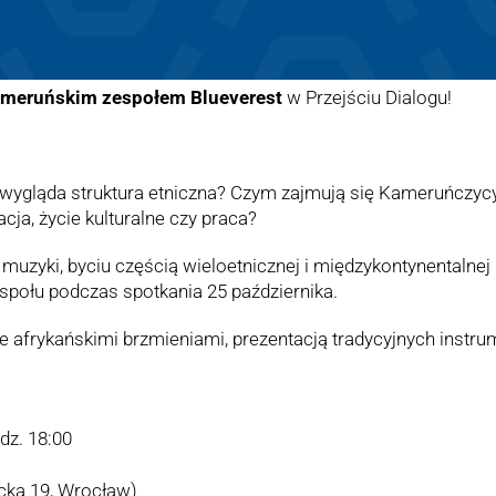
ameruńskim zespołem Blueverest
w Przejściu Dialogu!
 wygląda struktura etniczna? Czym zajmują się Kameruńczycy
ja, życie kulturalne czy praca?
muzyki, byciu częścią wieloetnicznej i międzykontynentalnej 
połu podczas spotkania 25 października.
e afrykańskimi brzmieniami, prezentacją tradycyjnych inst
odz. 18:00
icka 19, Wrocław)