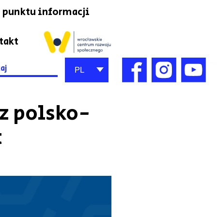
 punktu informacji
takt
h
PL
z polsko-
t