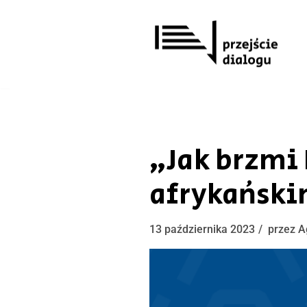
Przejdź
do
treści
„Jak brzmi
afrykański
13 października 2023
przez
A