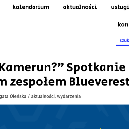
kalendarium
aktualności
usługi
kon
Searc
for:
 Kamerun?” Spotkanie 
m zespołem Blueveres
gata Oleńska
aktualności
,
wydarzenia