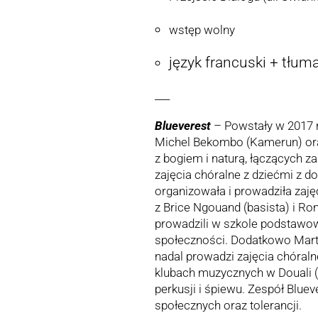
wstęp wolny
język francuski + tłum
___
Blueverest
– Powstały w 2017 
Michel Bekombo (Kamerun) oraz
z bogiem i naturą, łączących z
zajęcia chóralne z dziećmi z 
organizowała i prowadziła zajęc
z Brice Ngouand (basista) i R
prowadzili w szkole podstawowe
społeczności. Dodatkowo Marta
nadal prowadzi zajęcia chóraln
klubach muzycznych w Douali (
perkusji i śpiewu. Zespół Bluev
społecznych oraz tolerancji.