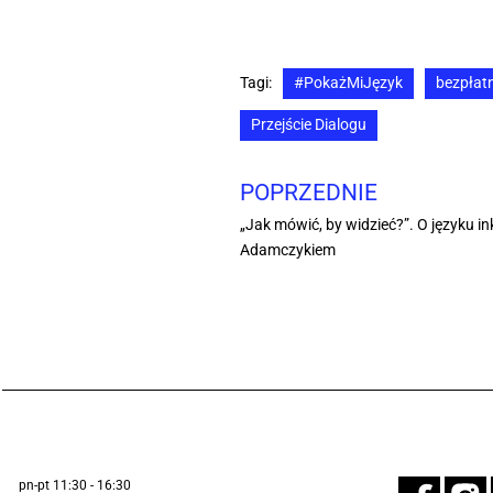
Tagi:
#PokażMiJęzyk
bezpłat
Przejście Dialogu
POPRZEDNIE
„Jak mówić, by widzieć?”. O języku
Adamczykiem
pn-pt 11:30 - 16:30