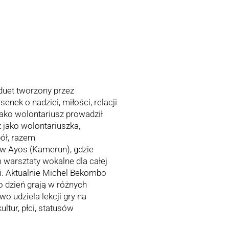
duet tworzony przez
ek o nadziei, miłości, relacji
jako wolontariusz prowadził
 jako wolontariuszka,
pół, razem
 w Ayos (Kamerun), gdzie
 warsztaty wokalne dla całej
i. Aktualnie Michel Bekombo
o dzień grają w różnych
 udziela lekcji gry na
ltur, płci, statusów