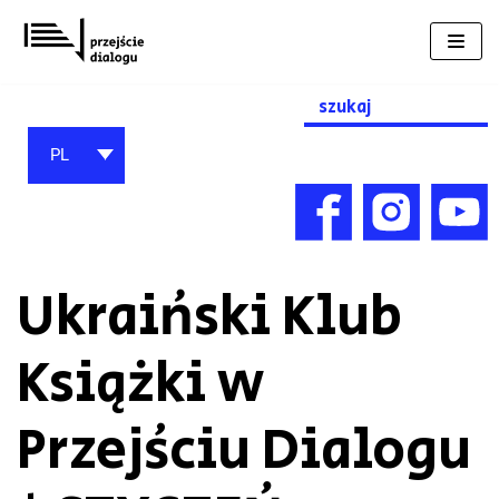
Przejdź
do
treści
Search
for:
PL
Ukraiński Klub
Książki w
Przejściu Dialogu