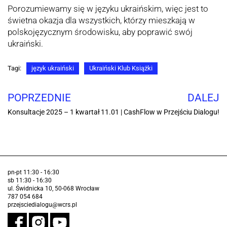
Porozumiewamy się w języku ukraińskim, więc jest to
świetna okazja dla wszystkich, którzy mieszkają w
polskojęzycznym środowisku, aby poprawić swój
ukraiński.
Tagi:
język ukraiński
Ukraiński Klub Książki
POPRZEDNIE
DALEJ
Konsultacje 2025 – 1 kwartał
11.01 | CashFlow w Przejściu Dialogu!
pn-pt 11:30 - 16:30
sb 11:30 - 16:30
ul. Świdnicka 10, 50-068 Wrocław
787 054 684
przejsciedialogu@wcrs.pl