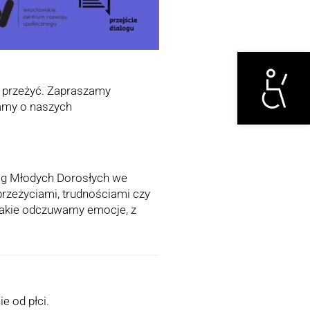
Otwórz narzędzi
ch przeżyć. Zapraszamy
iamy o naszych
ąg Młodych Dorosłych we
przeżyciami, trudnościami czy
jakie odczuwamy emocje, z
e od płci.