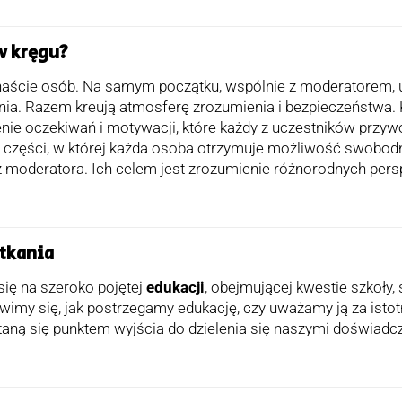
w kręgu?
naście osób. Na samym początku, wspólnie z moderatorem, us
nia. Razem kreują atmosferę zrozumienia i bezpieczeństwa. 
nie oczekiwań i motywacji, które każdy z uczestników przywoł
j części, w której każda osoba otrzymuje możliwość swobod
 moderatora. Ich celem jest zrozumienie różnorodnych persp
tkania
się na szeroko pojętej
edukacji
, obejmującej kwestie szkoły, 
imy się, jak postrzegamy edukację, czy uważamy ją za istotn
 staną się punktem wyjścia do dzielenia się naszymi doświad