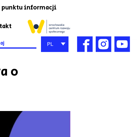
 punktu informacji
takt
h
PL
a o