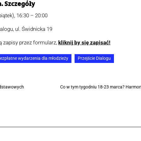
. Szczegóły
iątek), 16:30 – 20:00
alogu, ul. Świdnicka 19
ą zapisy przez formularz,
kliknij by się zapisać!
ezpłatne wydarzenia dla młodzieży
Przejście Dialogu
podstawowych
Co w tym tygodniu 18-23 marca? Harmon