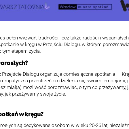
es pełen wyzwań, trudności, lecz także radości i wspaniały
 spotkanie w kręgu w Przejściu Dialogu, w którym porozmaw
 tym etapem życia.
Dorosłych?
Przejście Dialogu organizuje comiesięczne spotkania – Kr
i empatyczna przestrzeń do dzielenia się swoimi emocjami, 
sz miał(a) możliwość porozmawiać, o tym co przeżywamy, 
, jak przeżywamy swoje życie.
potkań w kręgu?
osłych są dedykowane osobom w wieku 20-26 lat, niezależni