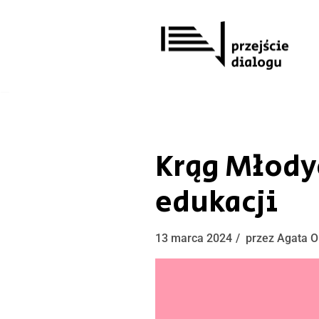
Przejdź
do
treści
Krąg Młody
edukacji
13 marca 2024
przez
Agata O