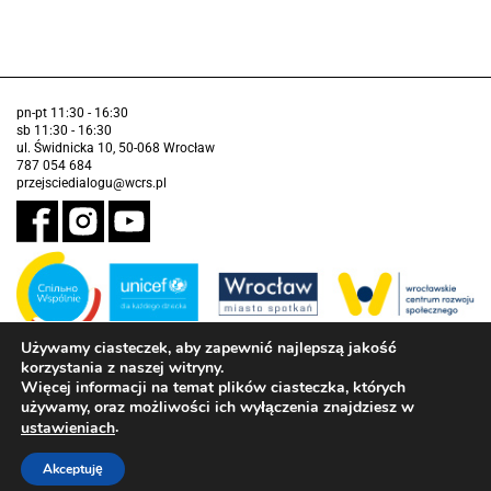
pn-pt 11:30 - 16:30
sb 11:30 - 16:30
ul. Świdnicka 10, 50-068 Wrocław
787 054 684
przejsciedialogu@wcrs.pl
Używamy ciasteczek, aby zapewnić najlepszą jakość
korzystania z naszej witryny.
Zadanie realizowane ze środków Gminy Wrocław w partnerstwie z
Funduszem Narodów Zjednoczonych na Rzecz Dzieci (UNICEF)
Więcej informacji na temat plików ciasteczka, których
używamy, oraz możliwości ich wyłączenia znajdziesz w
Deklaracja dostępności
.
ustawieniach
Akceptuję