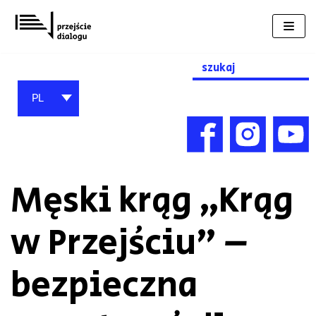
Przejdź
do
treści
Search
for:
PL
Męski krąg „Krąg
w Przejściu” –
bezpieczna