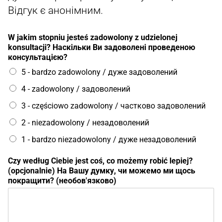
Відгук є анонімним.
W jakim stopniu jesteś zadowolony z udzielonej
konsultacji? Наскільки Ви задоволені проведеною
консультацією?
5 - bardzo zadowolony / дуже задоволений
4 - zadowolony / задоволений
3 - częściowo zadowolony / частково задоволений
2 - niezadowolony / незадоволений
1 - bardzo niezadowolony / дуже незадоволений
j
Czy według Ciebie jest coś, co możemy robić lepiej?
e
(opcjonalnie) На Вашу думку, чи можемо ми щось
s
покращити? (необов'язково)
t
w
e
d