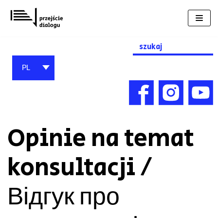
Przejdź
do
treści
Search
for:
PL
Opinie na temat
konsultacji /
Відгук про