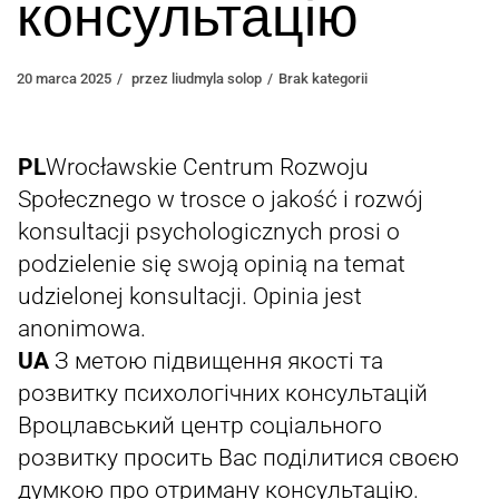
консультацію
20 marca 2025
przez
liudmyla solop
Brak kategorii
PL
Wrocławskie Centrum Rozwoju
Społecznego w trosce o jakość i rozwój
konsultacji psychologicznych prosi o
podzielenie się swoją opinią na temat
udzielonej konsultacji. Opinia jest
anonimowa.
UA
З метою підвищення якості та
розвитку психологічних консультацій
Вроцлавський центр соціального
розвитку просить Вас поділитися своєю
думкою про отриману консультацію.