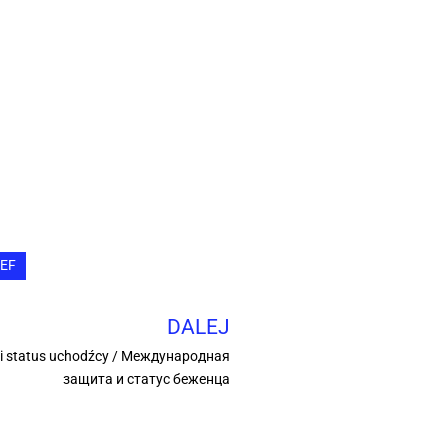
EF
DALEJ
i status uchodźcy / Международная
защита и статус беженца