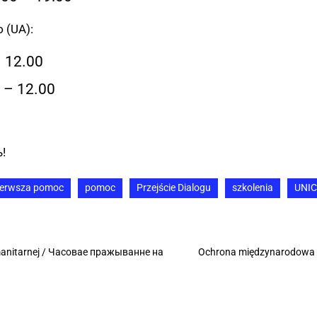
 (UA):
– 12.00
0 – 12.00
!
ierwsza pomoc
pomoc
Przejście Dialogu
szkolenia
UNIC
manitarnej / Часовае пражыванне на
Ochrona międzynarodowa 