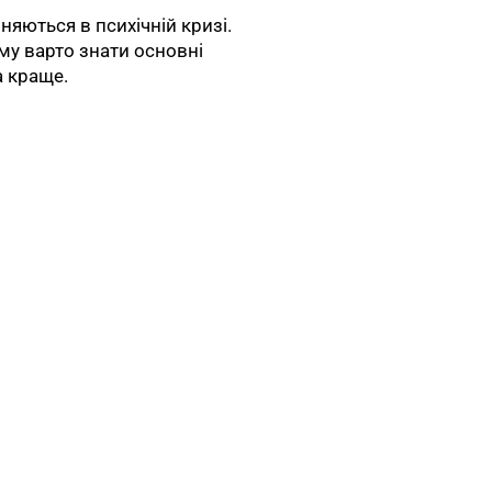
няються в психічній кризі.
ому варто знати основні
а краще.