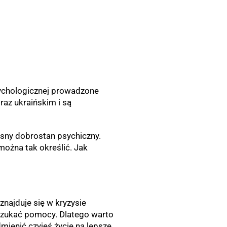
sychologicznej prowadzone
raz ukraińskim i są
asny dobrostan psychiczny.
można tak określić. Jak
znajduje się w kryzysie
e szukać pomocy. Dlatego warto
enić czyjeś życie na lepsze.