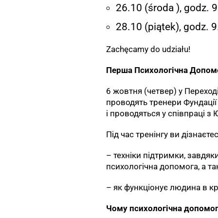
26.10 (środa ), godz. 
28.10 (piątek), godz. 
Zachęcamy do udziału!
Перша Психологічна Допомог
6 жовтня (четвер) у Переход
проводять тренери Фундації
і проводяться у співпраці з
Під час тренінгу ви дізнаєтес
– техніки підтримки, завдяк
психологічна допомога, а так
– як функціонує людина в кри
Чому психологічна допомо