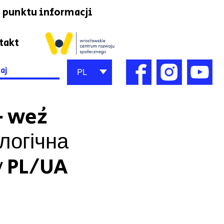
 punktu informacji
takt
h
PL
– weź
логічна
у PL/UA