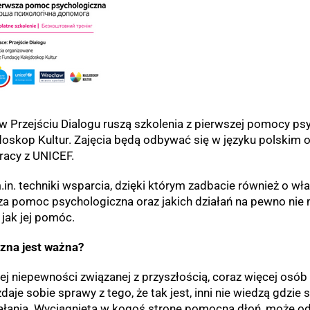
 w Przejściu Dialogu ruszą szkolenia z pierwszej pomocy p
jdoskop Kultur. Zajęcia będą odbywać się w języku polskim o
racy z UNICEF.
in. techniki wsparcia, dzięki którym zadbacie również o wł
za pomoc psychologiczna oraz jakich działań na pewno nie 
 jak jej pomóc.
zna jest ważna?
ej niepewności związanej z przyszłością, coraz więcej osób 
zdaje sobie sprawy z tego, że tak jest, inni nie wiedzą gdzi
ania. Wyciągnięta w kogoś stronę pomocna dłoń, może odmi