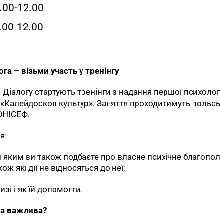
9.00-12.00
9.00-12.00
а – візьми участь у тренінгу
і Діалогу стартують тренінги з надання першої психолог
 «Калейдоскоп культур». Заняття проходитимуть польс
 ЮНІСЕФ.
я:
и яким ви також подбаєте про власне психічне благопол
ож які дії не відносяться до неї;
зі і як їй допомогти.
га важлива?