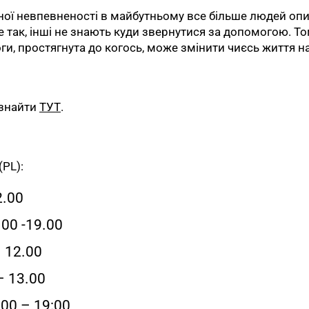
ійної невпевненості в майбутньому все більше людей опи
е так, інші не знають куди звернутися за допомогою. Т
и, простягнута до когось, може змінити чиєсь життя н
 знайти
ТУТ
.
PL):
2.00
.00 -19.00
– 12.00
– 13.00
:00 – 19:00