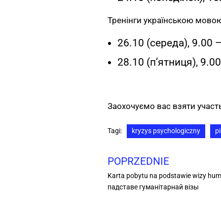
Тренінги українською мовою
26.10 (середа), 9.00 
28.10 (п’ятниця), 9.0
Заохочуємо вас взяти участь
Tagi:
kryzys psychologiczny
p
POPRZEDNIE
Karta pobytu na podstawie wizy hu
падставе гуманітарнай візы