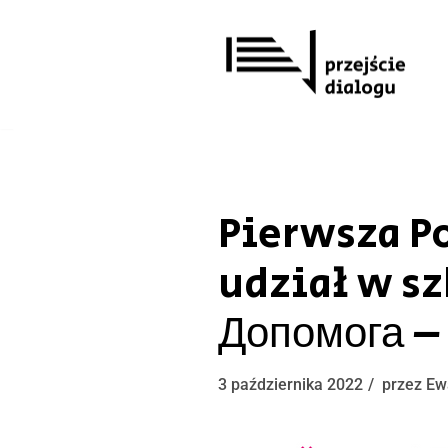
Przejdź
do
treści
Pierwsza P
udział w sz
Допомога – 
3 października 2022
przez
Ew