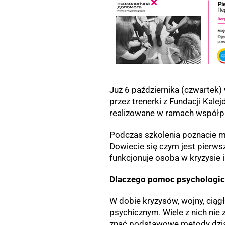
Już 6 października (czwartek)
przez trenerki z Fundacji Kale
realizowane w ramach współp
Podczas szkolenia poznacie m.
Dowiecie się czym jest pierws
funkcjonuje osoba w kryzysie i
Dlaczego pomoc psychologic
W dobie kryzysów, wojny, ciągł
psychicznym. Wiele z nich nie 
znać podstawowe metody dział