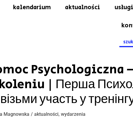
kalendarium
aktualności
usługi
kon
Searc
for:
omoc Psychologiczna 
koleniu | Перша Психо
візьми участь у тренінг
a Magnowska
aktualności
,
wydarzenia