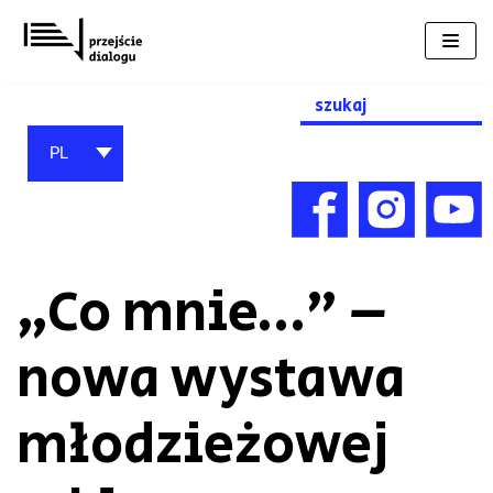
Przejdź
do
treści
Search
for:
PL
„Co mnie…” –
nowa wystawa
młodzieżowej