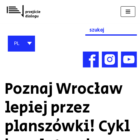
Przejdź
do
treści
Search
for:
PL
Poznaj Wrocław
lepiej przez
planszówki! Cykl