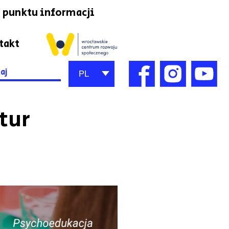
 punktu informacji
takt
h
PL
tur