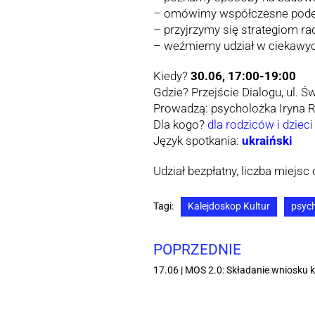
– omówimy współczesne podejśc
– przyjrzymy się strategiom ra
– weźmiemy udział w ciekawych
Kiedy?
30.06, 17:00-19:00
Gdzie? Przejście Dialogu, ul. Ś
Prowadzą: psycholożka Iryna
Dla kogo?
dla rodziców i dzieci
Język spotkania:
ukraiński
Udział bezpłatny, liczba miejs
Tagi:
Kalejdoskop Kultur
psyc
POPRZEDNIE
17.06 | MOS 2.0: Składanie wniosku 