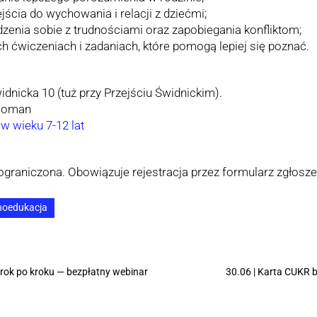
ia do wychowania i relacji z dziećmi;
dzenia sobie z trudnościami oraz zapobiegania konfliktom;
 ćwiczeniach i zadaniach, które pomogą lepiej się poznać.
widnicka 10 (tuż przy Przejściu Świdnickim).
 Roman
 w wieku 7-12 lat
c ograniczona. Obowiązuje rejestracja przez formularz zgłosz
hoedukacja
krok po kroku — bezpłatny webinar
30.06 | Karta CUKR 