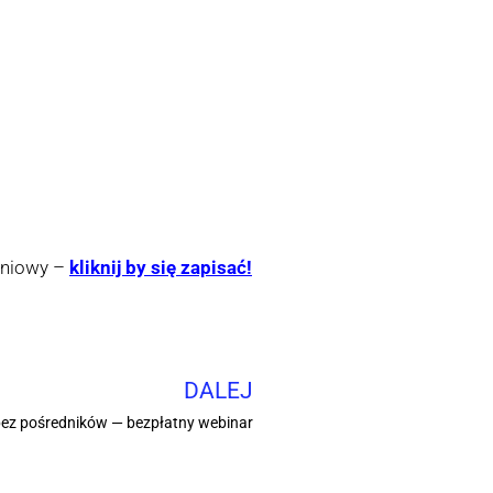
eniowy –
kliknij by się zapisać!
DALEJ
bez pośredników — bezpłatny webinar