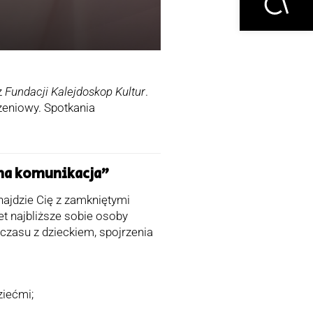
z
Fundacji Kalejdoskop Kultur
.
szeniowy. Spotkania
zna komunikacja”
ajdzie Cię z zamkniętymi
 najbliższe sobie osoby
czasu z dzieckiem, spojrzenia
iećmi;