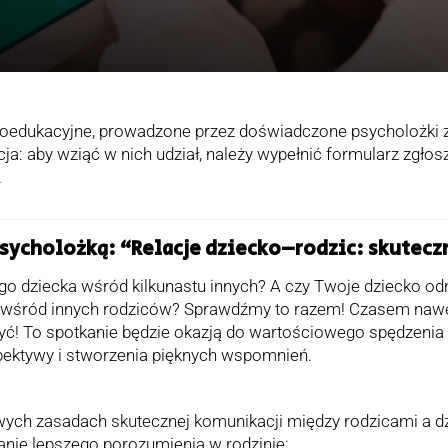
oedukacyjne, prowadzone przez doświadczone psycholożki 
cja: aby wziąć w nich udział, należy wypełnić formularz zgło
.
psycholożką: “Relacje dziecko–rodzic: skutec
o dziecka wśród kilkunastu innych? A czy Twoje dziecko odn
, wśród innych rodziców? Sprawdźmy to razem! Czasem nawet
yć! To spotkanie będzie okazją do wartościowego spędzenia 
pektywy i stworzenia pięknych wspomnień.
h zasadach skutecznej komunikacji między rodzicami a dz
ie lepszego porozumienia w rodzinie;